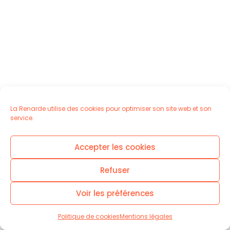
La Renarde utilise des cookies pour optimiser son site web et son
service.
Accepter les cookies
Refuser
Tous droits réservés © Théa Lime-Lyet • La Renarde Bouclée
Voir les préférences
2026 –
Mentions légales
Politique de cookies
Mentions légales